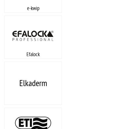
e-kwip
Efalock
Elkaderm