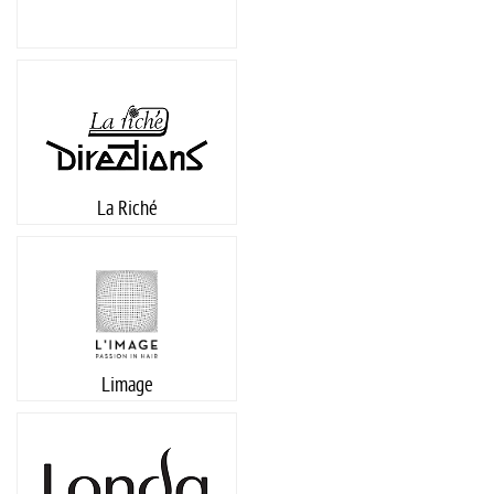
La Riché
Limage