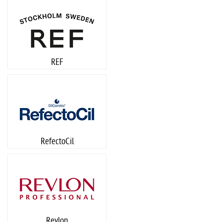
REF
RefectoCil
Revlon