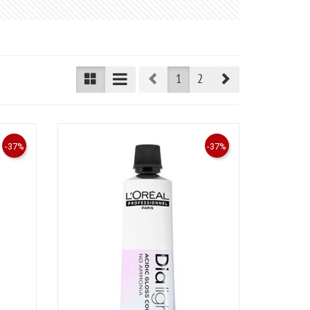
Prev
Next
1
2
-37%
-37%