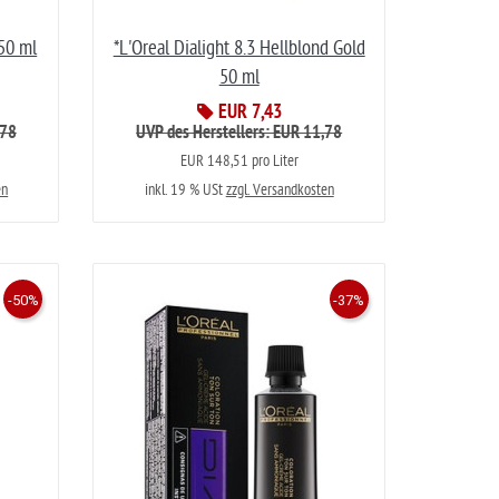
 50 ml
*L'Oreal Dialight 8.3 Hellblond Gold
50 ml
EUR 7,43
,78
UVP des Herstellers: EUR 11,78
EUR 148,51 pro Liter
en
inkl. 19 % USt
zzgl. Versandkosten
-50%
-37%