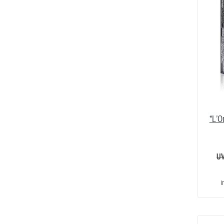
*L'O
UV
i