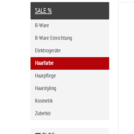
r
SALE %
t
s
B-Ware
e
i
B-Ware Einrichtung
t
Elektrogeräte
e
Haarfarbe
Haarpflege
Haarstyling
Kosmetik
Zubehör