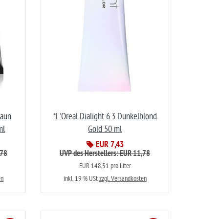
raun
*L'Oreal Dialight 6.3 Dunkelblond
ml
Gold 50 ml
EUR 7,43
,78
UVP des Herstellers: EUR 11,78
EUR 148,51 pro Liter
en
inkl. 19 % USt
zzgl. Versandkosten