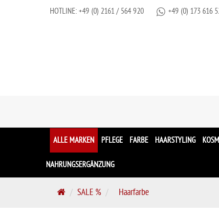
HOTLINE:
+49 (0) 2161 / 564 920
+49 (0) 173 616 5
ALLE MARKEN
PFLEGE
FARBE
HAARSTYLING
KOSM
NAHRUNGSERGÄNZUNG
S
SALE %
Haarfarbe
t
a