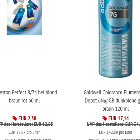
eston Perfect 8/74 hellblond
Goldwell Colorance Elumen
braun rot 60 ml
Depot 6N@GB dunkblond g
braun 120 ml
EUR 2,38
EUR 17,14
P des Herstellers: EUR 12,85
UVP des Herstellers: EUR 34
EUR 39,67 pro Liter
EUR 142,80 pro Liter