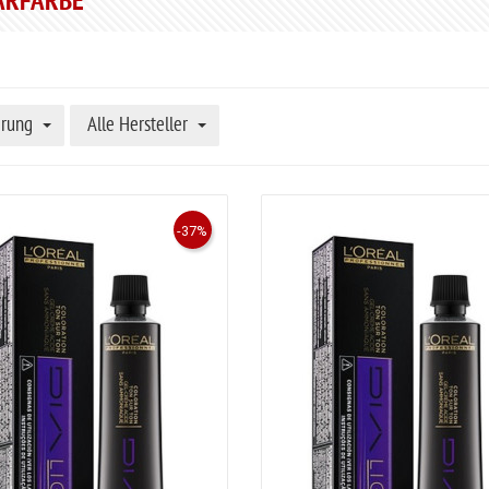
ARFARBE
erung
Alle Hersteller
-37%