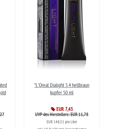
ated
*L'Oreal Dialight 5.4 hellbraun
old
kupfer 50 ml
EUR 7,43
,27
UVP des Herstellers: EUR 11,78
EUR 148,51 pro Liter