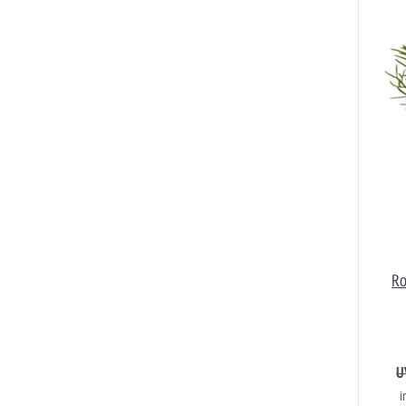
Ro
U
i