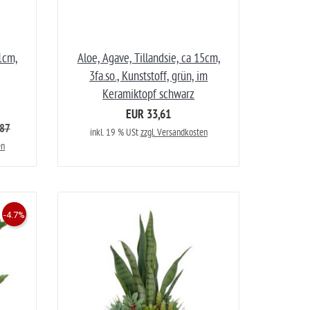
1cm,
Aloe, Agave, Tillandsie, ca 15cm,
3fa.so., Kunststoff, grün, im
Keramiktopf schwarz
EUR 33,61
,87
inkl. 19 % USt
zzgl. Versandkosten
en
-4.7%