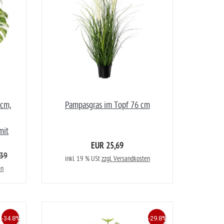
0cm,
Pampasgras im Topf 76 cm
mit
EUR 25,69
,39
inkl. 19 % USt
zzgl. Versandkosten
en
-34.8%
-29.8%