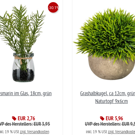
-30.1%
smarin im Glas, 18cm, grün
Grashalbkugel, ca 12cm, grü
Naturtopf 9x6cm
EUR 2,76
EUR 5,96
VP des Herstellers: EUR 3,95
UVP des Herstellers: EUR 9,
nkl. 19 % USt
zzgl. Versandkosten
inkl. 19 % USt
zzgl. Versandkost