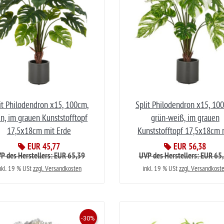
it Philodendron x15, 100cm,
Split Philodendron x15, 10
n, im grauen Kunststofftopf
grün-weiß, im grauen
17,5x18cm mit Erde
Kunststofftopf 17,5x18cm 
EUR 45,77
EUR 56,38
P des Herstellers: EUR 65,39
UVP des Herstellers: EUR 65
nkl. 19 % USt
zzgl. Versandkosten
inkl. 19 % USt
zzgl. Versandkost
-30%