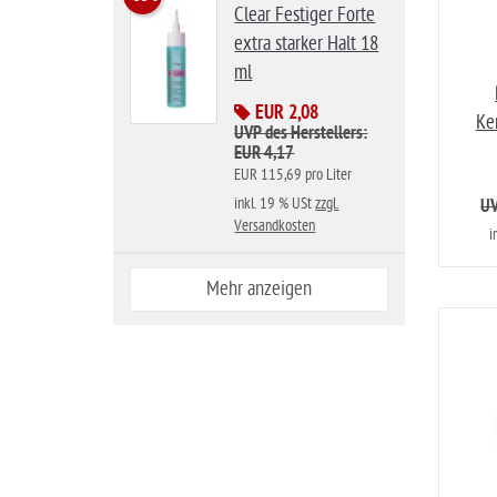
Clear Festiger Forte
extra starker Halt 18
ml
EUR 2,08
Ke
UVP des Herstellers:
EUR 4,17
EUR 115,69 pro Liter
inkl. 19 % USt
zzgl.
UV
Versandkosten
i
Mehr anzeigen