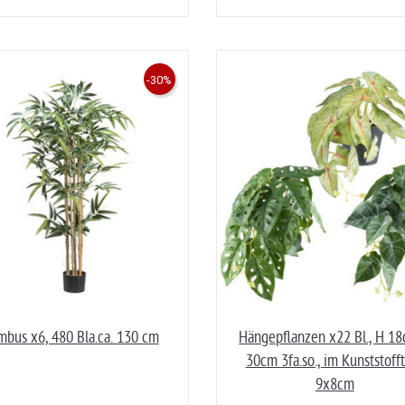
-30%
mbus x6, 480 Bla.ca. 130 cm
Hängepflanzen x22 Bl., H 1
30cm 3fa.so., im Kunststoff
9x8cm