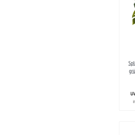
Spl
grü
UV
i