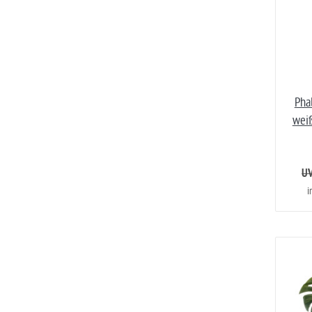
Pha
wei
UV
i