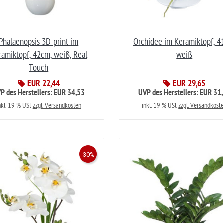
Phalaenopsis 3D-print im
Orchidee im Keramiktopf, 4
ramiktopf, 42cm, weiß, Real
weiß
Touch
EUR 22,44
EUR 29,65
P des Herstellers: EUR 34,53
UVP des Herstellers: EUR 31
nkl. 19 % USt
zzgl. Versandkosten
inkl. 19 % USt
zzgl. Versandkost
-30%