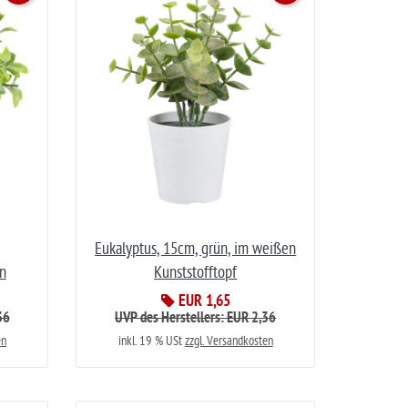
Eukalyptus, 15cm, grün, im weißen
ün
Kunststofftopf
EUR 1,65
36
UVP des Herstellers: EUR 2,36
en
inkl. 19 % USt
zzgl. Versandkosten