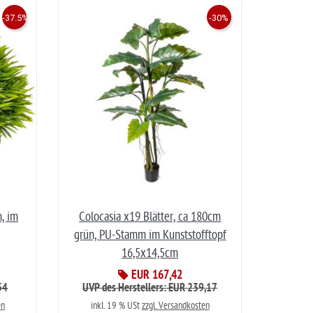
-37.5%
-30%
n, im
Colocasia x19 Blätter, ca 180cm
grün, PU-Stamm im Kunststofftopf
16,5x14,5cm
EUR 167,42
54
UVP des Herstellers: EUR 239,17
en
inkl. 19 % USt
zzgl. Versandkosten