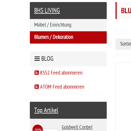
r
BLU
BHS LIVING
t
s
Möbel / Einrichtung
e
i
Blumen / Dekoration
Sorti
t
e
BLOG
RSS2 Feed abonnieren
ATOM Feed abonnieren
Top Artikel
Goldwell Conbel
-50%