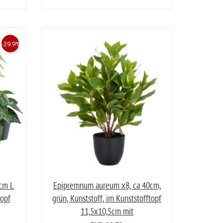
-29.9%
8cm L
Epipremnum aureum x8, ca 40cm,
topf
grün, Kunststoff, im Kunststofftopf
11,5x10,5cm mit