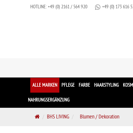
HOTLINE:
+49 (0) 2161 / 564 920
+49 (0) 173 616 5
ALLE MARKEN
PFLEGE
FARBE
HAARSTYLING
KOSM
NAHRUNGSERGÄNZUNG
S
BHS LIVING
Blumen / Dekoration
t
a