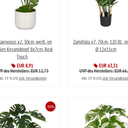
laenopsis x2, 30cm, weiß, im
Zamifolia x7, 70cm, 120 Bl., i
ßen Keramiktopf 8x7cm, Real
Ø 12x11cm
Touch
EUR 8,91
EUR 63,31
P des Herstellers: EUR 12,73
UVP des Herstellers: EUR 66
nkl. 19 % USt
zzgl. Versandkosten
inkl. 19 % USt
zzgl. Versandkost
-30%