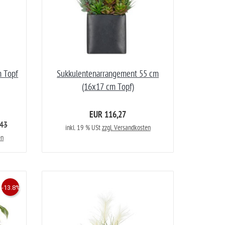
m Topf
Sukkulentenarrangement 55 cm
(16x17 cm Topf)
EUR 116,27
,43
inkl. 19 % USt
zzgl. Versandkosten
en
-13.8%