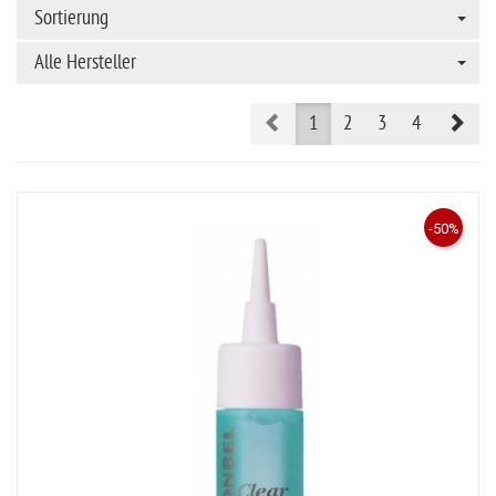
Sortierung
Alle Hersteller
Prev
Nex
1
2
3
4
-50%