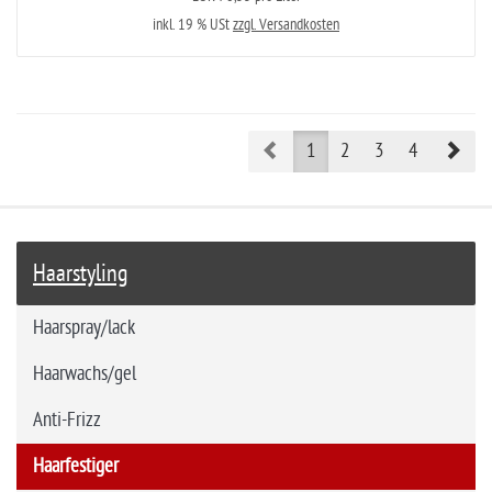
inkl. 19 % USt
zzgl. Versandkosten
Prev
Nex
1
2
3
4
Haarstyling
Haarspray/lack
Haarwachs/gel
Anti-Frizz
Haarfestiger