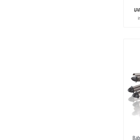
UVP
i
Bab