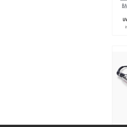
BA
UV
i