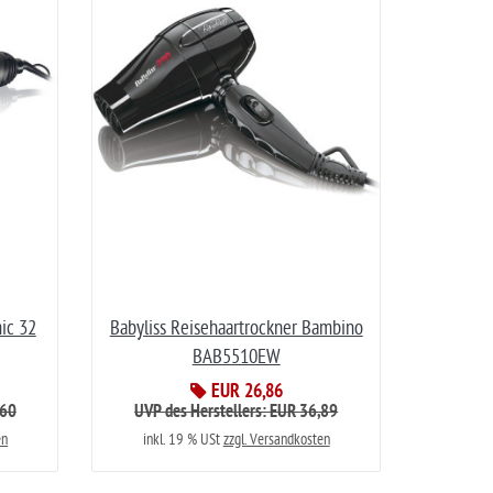
mic 32
Babyliss Reisehaartrockner Bambino
BAB5510EW
EUR 26,86
,60
UVP des Herstellers: EUR 36,89
en
inkl. 19 % USt
zzgl. Versandkosten