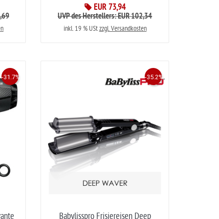
EUR 73,94
0,69
UVP des Herstellers: EUR 102,34
en
inkl. 19 % USt
zzgl. Versandkosten
-31.7%
-35.2%
vante
Babylisspro Frisiereisen Deep