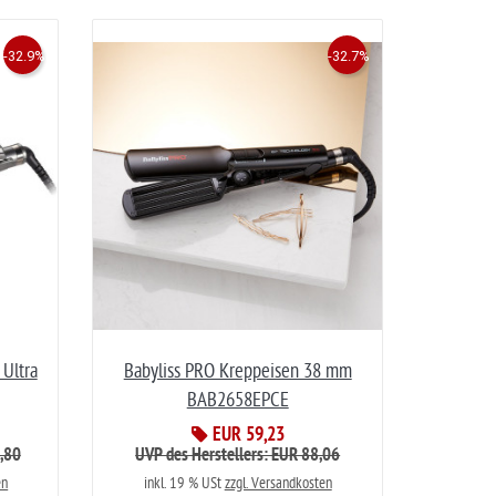
-32.9%
-32.7%
 Ultra
Babyliss PRO Kreppeisen 38 mm
BAB2658EPCE
EUR 59,23
2,80
UVP des Herstellers: EUR 88,06
en
inkl. 19 % USt
zzgl. Versandkosten