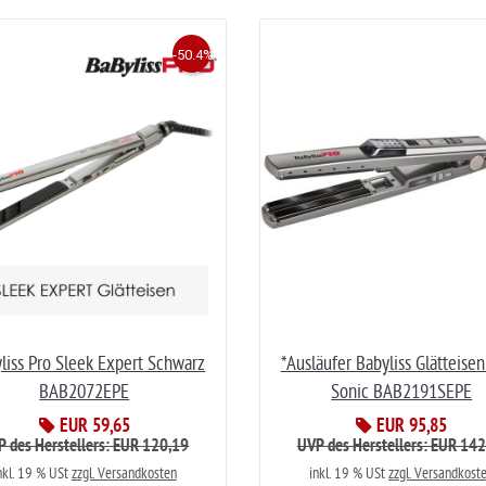
-50.4%
liss Pro Sleek Expert Schwarz
*Ausläufer Babyliss Glätteisen
BAB2072EPE
Sonic BAB2191SEPE
EUR 59,65
EUR 95,85
 des Herstellers: EUR 120,19
UVP des Herstellers: EUR 14
nkl. 19 % USt
zzgl. Versandkosten
inkl. 19 % USt
zzgl. Versandkost