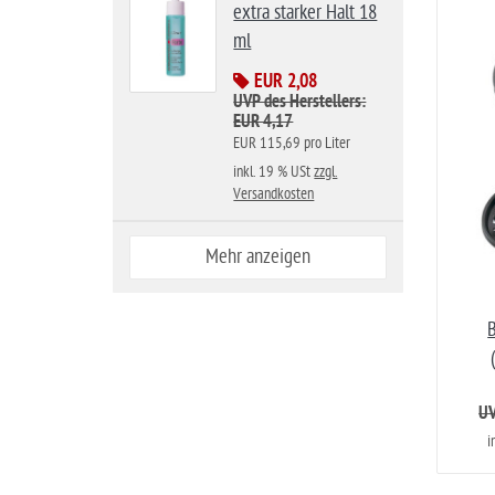
extra starker Halt 18
ml
EUR 2,08
UVP des Herstellers:
EUR 4,17
EUR 115,69 pro Liter
inkl. 19 % USt
zzgl.
Versandkosten
Mehr anzeigen
B
UV
i