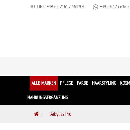
HOTLINE:
+49 (0) 2161 / 564 920
+49 (0) 173 616 5
ALLE MARKEN
PFLEGE
FARBE
HAARSTYLING
KOSM
NAHRUNGSERGÄNZUNG
S
Babyliss Pro
t
a