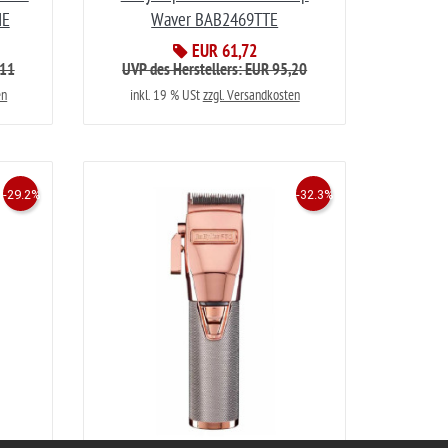
IE
Waver BAB2469TTE
EUR 61,72
,11
UVP des Herstellers: EUR 95,20
en
inkl. 19 % USt
zzgl. Versandkosten
-29.2%
-32.3%