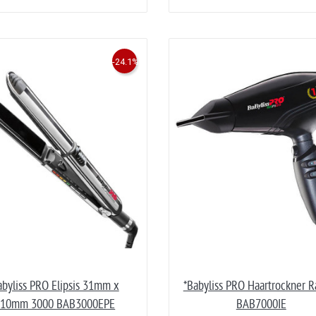
-24.1%
abyliss PRO Elipsis 31mm x
*Babyliss PRO Haartrockner R
110mm 3000 BAB3000EPE
BAB7000IE