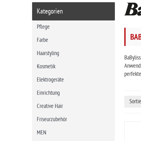
r
Kategorien
t
s
Pflege
e
BAB
i
Farbe
t
Haarstyling
e
BaByliss
Anwendun
Kosmetik
perfekte
Elektrogeräte
Einrichtung
Sorti
Creative Hair
Friseurzubehör
MEN