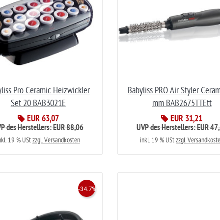
liss Pro Ceramic Heizwickler
Babyliss PRO Air Styler Cera
Set 20 BAB3021E
mm BAB2675TTEtt
EUR 63,07
EUR 31,21
P des Herstellers: EUR 88,06
UVP des Herstellers: EUR 47
nkl. 19 % USt
zzgl. Versandkosten
inkl. 19 % USt
zzgl. Versandkost
-34.7%