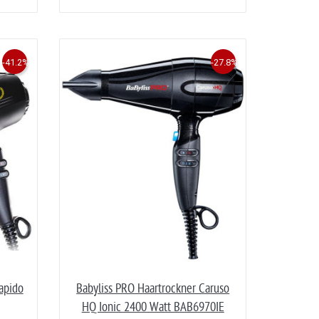
-41.2%
-27.8%
apido
Babyliss PRO Haartrockner Caruso
HQ Ionic 2400 Watt BAB6970IE