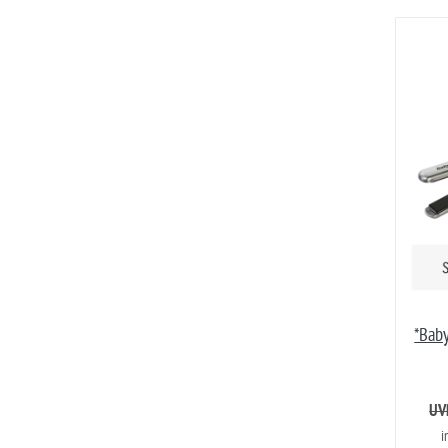
*Baby
UVP
i