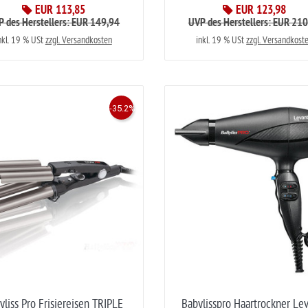
EUR 113,85
EUR 123,98
 des Herstellers: EUR 149,94
UVP des Herstellers: EUR 21
nkl. 19 % USt
zzgl. Versandkosten
inkl. 19 % USt
zzgl. Versandkost
-35.2%
yliss Pro Frisiereisen TRIPLE
Babylisspro Haartrockner Le