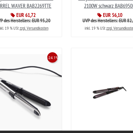
RREL WAVER BAB2269TTE
2100W schwarz BAB6950
EUR 61,72
EUR 56,10
P des Herstellers: EUR 95,20
UVP des Herstellers: EUR 82
nkl. 19 % USt
zzgl. Versandkosten
inkl. 19 % USt
zzgl. Versandkost
-24.1%