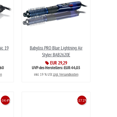
mic 19
Babyliss PRO Blue Lightning Air
Styler BAB2620E
EUR 29,29
,60
UVP des Herstellers: EUR 44,03
en
inkl. 19 % USt
zzgl. Versandkosten
-34.4%
-27.2%