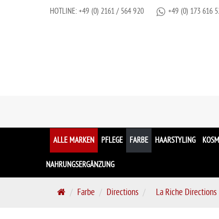
HOTLINE:
+49 (0) 2161 / 564 920
+49 (0) 173 616 5
ALLE MARKEN
PFLEGE
FARBE
HAARSTYLING
KOSM
NAHRUNGSERGÄNZUNG
S
Farbe
Directions
La Riche Directions 
t
a