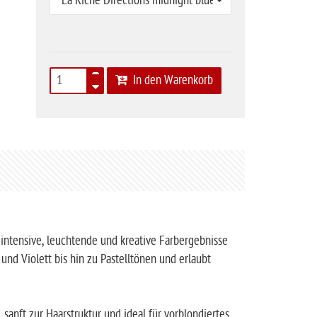
La Riche Directions midnight blue 100 ml Haartönung
In den Warenkorb
 intensive, leuchtende und kreative Farbergebnisse
 und Violett bis hin zu Pastelltönen und erlaubt
, sanft zur Haarstruktur und ideal für vorblondiertes