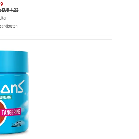
99
: EUR 4,22
iter
rsandkosten