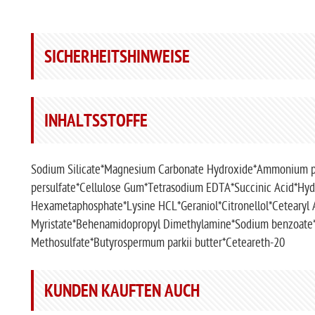
SICHERHEITSHINWEISE
INHALTSSTOFFE
Sodium Silicate*Magnesium Carbonate Hydroxide*Ammonium pe
persulfate*Cellulose Gum*Tetrasodium EDTA*Succinic Acid*Hyd
Hexametaphosphate*Lysine HCL*Geraniol*Citronellol*Cetearyl A
Myristate*Behenamidopropyl Dimethylamine*Sodium benzoate*
Methosulfate*Butyrospermum parkii butter*Ceteareth-20
KUNDEN KAUFTEN AUCH