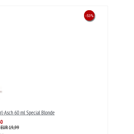
-47.3%
-53%
-53%
-50%
-53%
rl-Asch 60 ml Special Blonde
40
: EUR 19,99