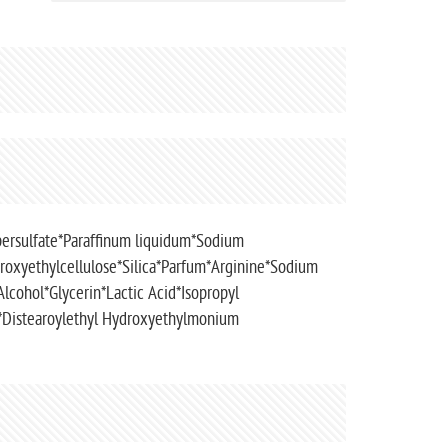
rsulfate*Paraffinum liquidum*Sodium
roxyethylcellulose*Silica*Parfum*Arginine*Sodium
lcohol*Glycerin*Lactic Acid*Isopropyl
Distearoylethyl Hydroxyethylmonium