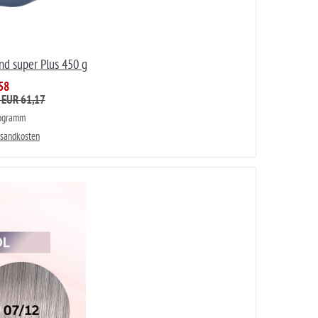
nd super Plus 450 g
58
: EUR 61,17
logramm
rsandkosten