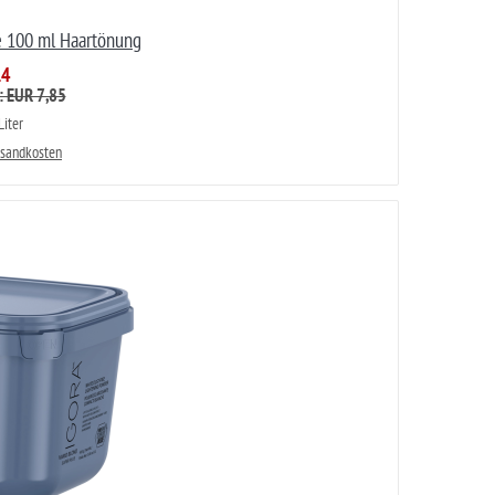
ne 100 ml Haartönung
14
: EUR 7,85
iter
rsandkosten