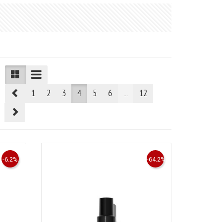
Prev
1
2
3
4
5
6
...
12
Next
-6.2%
-64.2%