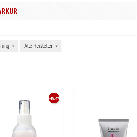
ARKUR
erung
Alle Hersteller
-48.4%