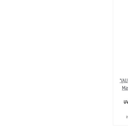
*(AU
Mas
UV
i