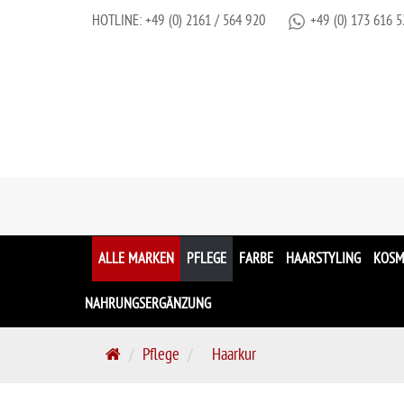
HOTLINE:
+49 (0) 2161 / 564 920
+49 (0) 173 616 5
ALLE MARKEN
PFLEGE
FARBE
HAARSTYLING
KOSM
NAHRUNGSERGÄNZUNG
S
Pflege
Haarkur
t
a