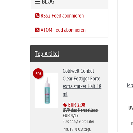
BLOG
RSS2 Feed abonnieren
ATOM Feed abonnieren
Top Artikel
Goldwell Conbel
-50%
Clear Festiger Forte
M:
extra starker Halt 18
ml
EUR 2,08
UV
UVP des Herstellers:
EUR 4,17
EUR 115,69 pro Liter
i
inkl. 19 % USt
zzgl.