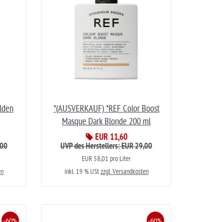
lden
*(AUSVERKAUF) *REF Color Boost
Masque Dark Blonde 200 ml
EUR 11,60
,00
UVP des Herstellers: EUR 29,00
EUR 58,01 pro Liter
en
inkl. 19 % USt
zzgl. Versandkosten
-60%
-60%