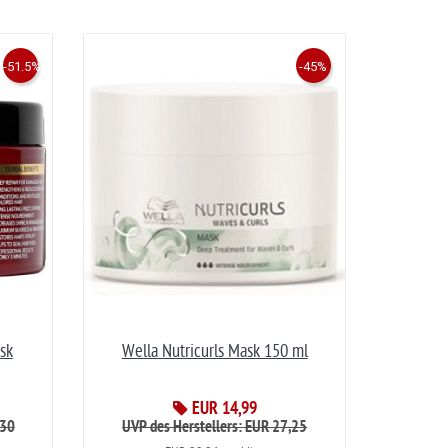
-51.5%
-45%
sk
Wella Nutricurls Mask 150 ml
EUR 14,99
,30
UVP des Herstellers: EUR 27,25