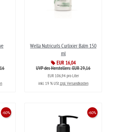
ve
Wella Nutricurls Curlixier Balm 150
ml
EUR 16,04
,16
UVP des Herstellers: EUR 29,16
EUR 106,94 pro Liter
en
inkl. 19 % USt
zzgl. Versandkosten
-60%
-60%