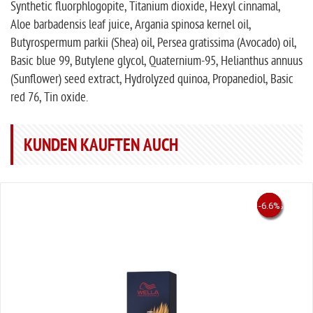
Synthetic fluorphlogopite, Titanium dioxide, Hexyl cinnamal,
Aloe barbadensis leaf juice, Argania spinosa kernel oil,
Butyrospermum parkii (Shea) oil, Persea gratissima (Avocado) oil,
Basic blue 99, Butylene glycol, Quaternium-95, Helianthus annuus
(Sunflower) seed extract, Hydrolyzed quinoa, Propanediol, Basic
red 76, Tin oxide.
KUNDEN KAUFTEN AUCH
-61.9%
-6.6%
-53%
-40%
-10%