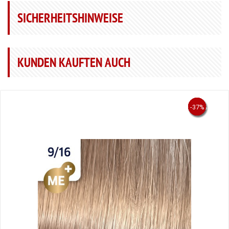
SICHERHEITSHINWEISE
KUNDEN KAUFTEN AUCH
-43.5%
-63.8%
-53%
-53%
-37%