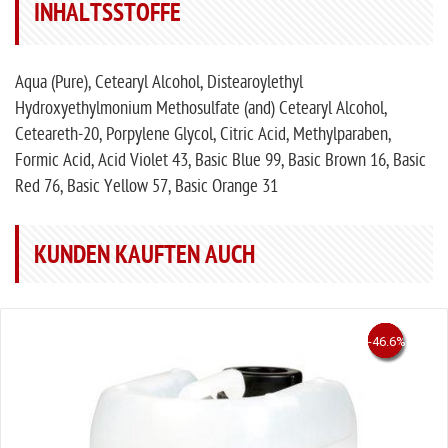
INHALTSSTOFFE
Aqua (Pure), Cetearyl Alcohol, Distearoylethyl
Hydroxyethylmonium Methosulfate (and) Cetearyl Alcohol,
Ceteareth-20, Porpylene Glycol, Citric Acid, Methylparaben,
Formic Acid, Acid Violet 43, Basic Blue 99, Basic Brown 16, Basic
Red 76, Basic Yellow 57, Basic Orange 31
KUNDEN KAUFTEN AUCH
-61.1%
-46.6%
-50%
-20%
-45%