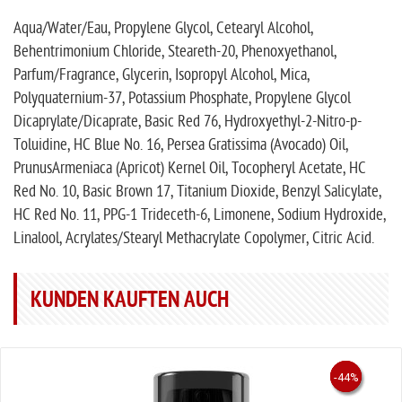
Aqua/Water/Eau, Propylene Glycol, Cetearyl Alcohol,
Behentrimonium Chloride, Steareth-20, Phenoxyethanol,
Parfum/Fragrance, Glycerin, Isopropyl Alcohol, Mica,
Polyquaternium-37, Potassium Phosphate, Propylene Glycol
Dicaprylate/Dicaprate, Basic Red 76, Hydroxyethyl-2-Nitro-p-
Toluidine, HC Blue No. 16, Persea Gratissima (Avocado) Oil,
PrunusArmeniaca (Apricot) Kernel Oil, Tocopheryl Acetate, HC
Red No. 10, Basic Brown 17, Titanium Dioxide, Benzyl Salicylate,
HC Red No. 11, PPG-1 Trideceth-6, Limonene, Sodium Hydroxide,
Linalool, Acrylates/Stearyl Methacrylate Copolymer, Citric Acid.
KUNDEN KAUFTEN AUCH
-25%
-40%
-44%