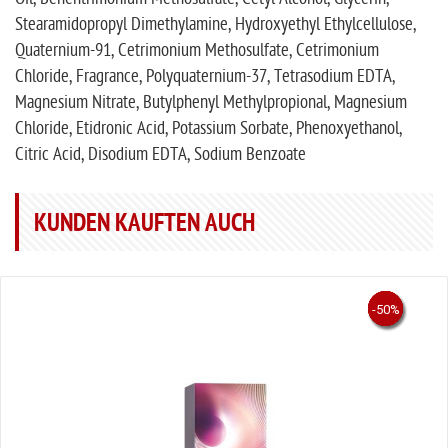
Stearamidopropyl Dimethylamine, Hydroxyethyl Ethylcellulose,
Quaternium-91, Cetrimonium Methosulfate, Cetrimonium
Chloride, Fragrance, Polyquaternium-37, Tetrasodium EDTA,
Magnesium Nitrate, Butylphenyl Methylpropional, Magnesium
Chloride, Etidronic Acid, Potassium Sorbate, Phenoxyethanol,
Citric Acid, Disodium EDTA, Sodium Benzoate
KUNDEN KAUFTEN AUCH
-53%
-30%
-50%
-50%
-50%