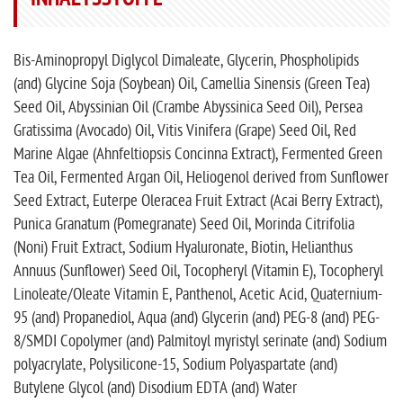
Bis-Aminopropyl Diglycol Dimaleate, Glycerin, Phospholipids
(and) Glycine Soja (Soybean) Oil, Camellia Sinensis (Green Tea)
Seed Oil, Abyssinian Oil (Crambe Abyssinica Seed Oil), Persea
Gratissima (Avocado) Oil, Vitis Vinifera (Grape) Seed Oil, Red
Marine Algae (Ahnfeltiopsis Concinna Extract), Fermented Green
Tea Oil, Fermented Argan Oil, Heliogenol derived from Sunflower
Seed Extract, Euterpe Oleracea Fruit Extract (Acai Berry Extract),
Punica Granatum (Pomegranate) Seed Oil, Morinda Citrifolia
(Noni) Fruit Extract, Sodium Hyaluronate, Biotin, Helianthus
Annuus (Sunflower) Seed Oil, Tocopheryl (Vitamin E), Tocopheryl
Linoleate/Oleate Vitamin E, Panthenol, Acetic Acid, Quaternium-
95 (and) Propanediol, Aqua (and) Glycerin (and) PEG-8 (and) PEG-
8/SMDI Copolymer (and) Palmitoyl myristyl serinate (and) Sodium
polyacrylate, Polysilicone-15, Sodium Polyaspartate (and)
Butylene Glycol (and) Disodium EDTA (and) Water