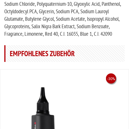
Sodium Chloride, Polyquaternium-10, Glyoxylic Acid, Panthenol,
Octyldodecyl PCA, Glycerin, Sodium PCA, Sodium Lauroyl
Glutamate, Butylene Glycol, Sodium Acetate, Isopropyl Alcohol,
Glycoproteins, Salix Nigra Bark Extract, Sodium Benzoate,
Fragrance, Limonene, Red 40, C.I. 16035, Blue 1, C.I. 42090
EMPFOHLENES ZUBEHÖR
-30%
-30%
-30%