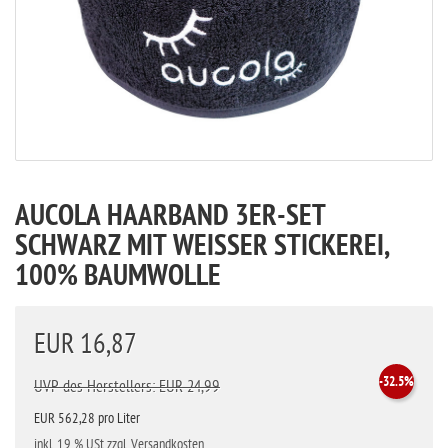
AUCOLA HAARBAND 3ER-SET
SCHWARZ MIT WEISSER STICKEREI, 1
00% BAUMWOLLE
EUR 16,87
-32.5%
UVP des Herstellers: EUR 24,99
EUR 562,28 pro Liter
inkl. 19 % USt
zzgl. Versandkosten