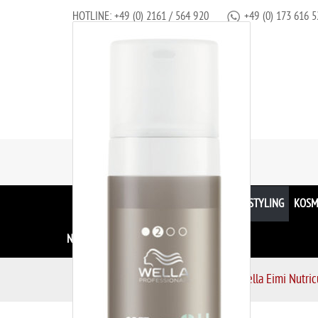
HOTLINE:
+49 (0) 2161 / 564 920
+49 (0) 173 616 5
ALLE MARKEN
PFLEGE
FARBE
HAARSTYLING
KOSM
NAHRUNGSERGÄNZUNG
S
Haarstyling
Locken
Wella Eimi Nutric
t
a