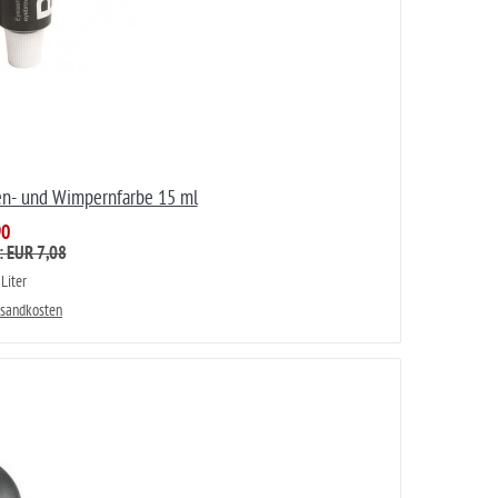
en- und Wimpernfarbe 15 ml
90
: EUR 7,08
Liter
rsandkosten