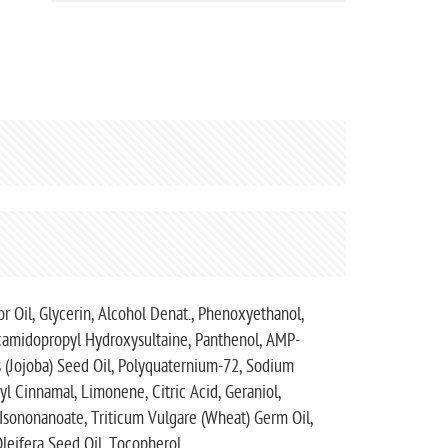
 Oil, Glycerin, Alcohol Denat., Phenoxyethanol,
ocamidopropyl Hydroxysultaine, Panthenol, AMP-
 (Jojoba) Seed Oil, Polyquaternium-72, Sodium
l Cinnamal, Limonene, Citric Acid, Geraniol,
 Isononanoate, Triticum Vulgare (Wheat) Germ Oil,
Oleifera Seed Oil, Tocopherol