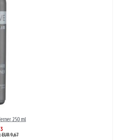
ferner 250 ml
83
: EUR 9,67