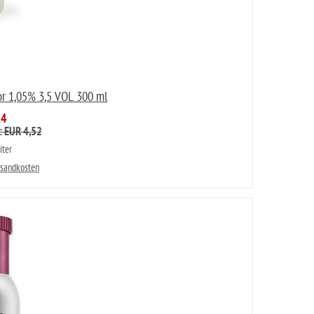
or 1,05% 3,5 VOL 300 ml
24
: EUR 4,52
iter
rsandkosten