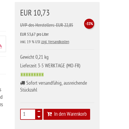
EUR 10,73
-53%
UVP des Herstellers: EUR 22,85
EUR 53,67 pro Liter
inkl. 19 % USt
zzgl. Versandkosten
Gewicht 0,21 kg
Lieferzeit 3-5 WERKTAGE (MO-FR)
Sofort versandfähig, ausreichende
s
Stückzahl
nd
ns
In den Warenkorb