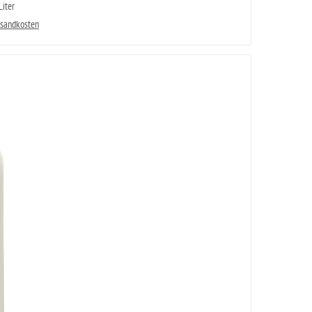
iter
rsandkosten