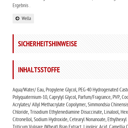
Ergebnis .
Wella
SICHERHEITSHINWEISE
INHALTSSTOFFE
Aqua/Water/ Eau, Propylene Glycol, PEG-40 Hydrogenated Castor
Polyquaternium-10, Caprylyl Glycol, Parfum/Fragrance, PVP, C
Acrylates/ Allyl Methacrylate Copolymer, Simmondsia Chinensis
Chloride, Trisodium Ethylenediamine Disuccinate, Linalool, Hexy
Citronellol, Sodium Hydroxide, Cetearyl Nonanoate, Ethylhexyl
Triticum Vulgare (Wheat) Bran Extract, Linoleic Acid, Camellia 