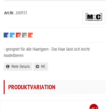
Art.Nr.
260933
- geeignet für alle Haartypen - Das Haar lässt sich leicht
modelllieren
Mehr Details
MC
PRODUKTVARIATION
-30.3
-43.2