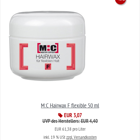
%
%
M:C Hairwax F flexible 50 ml
EUR 3,07
UVP des Herstellers: EUR 4,40
EUR 61,38 pro Liter
inkl. 19 % USt
zzgl. Versandkosten