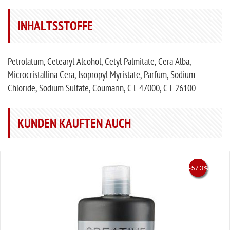
INHALTSSTOFFE
Petrolatum, Cetearyl Alcohol, Cetyl Palmitate, Cera Alba,
Microcristallina Cera, Isopropyl Myristate, Parfum, Sodium
Chloride, Sodium Sulfate, Coumarin, C.l. 47000, C.I. 26100
KUNDEN KAUFTEN AUCH
-50.4%
-46.2%
-47.3%
-57.3%
-50%