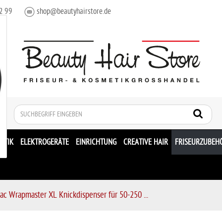
2 99
shop@beautyhairstore.de
Suche
ETIK
ELEKTROGERÄTE
EINRICHTUNG
CREATIVE HAIR
FRISEURZUBEH
pac Wrapmaster XL Knickdispenser für 50-250 ...