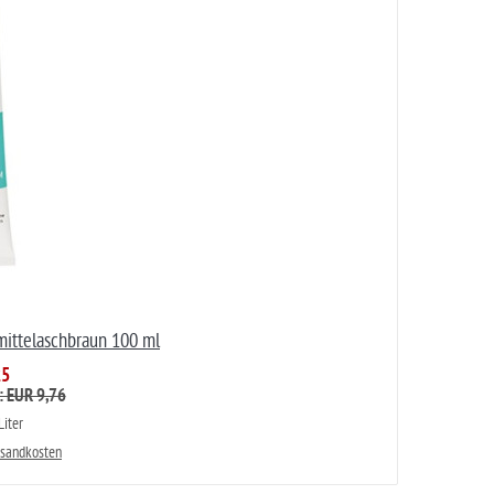
mittelaschbraun 100 ml
25
: EUR 9,76
iter
rsandkosten