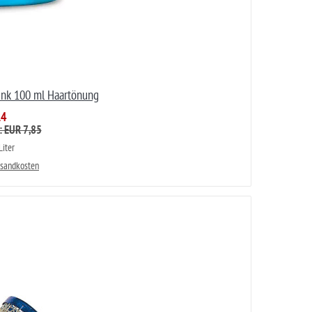
pink 100 ml Haartönung
14
: EUR 7,85
iter
rsandkosten