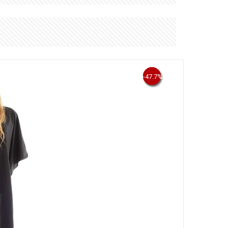
-58.7%
-47.3%
-32.4%
-47.7%
-19%