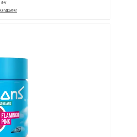
iter
rsandkosten