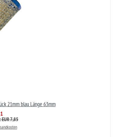
Stück 21mm blau Länge 63mm
31
: EUR 7,85
rsandkosten