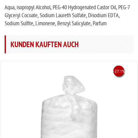
Aqua, isopropyl Alcohol, PEG-40 Hydrogenated Castor Oil, PEG-7
Glyceryl Cocoate, Sodium Laureth Sulfate, Disodium EDTA,
Sodium Sulfite, Limonene, Benzyl Salicylate, Parfum
KUNDEN KAUFTEN AUCH
-40.6%
-16.8%
-59.3%
-27.1%
-50%