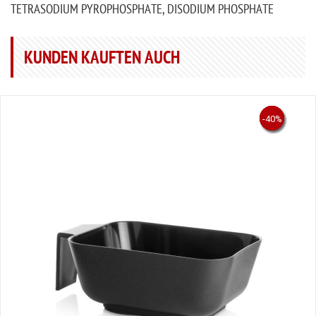
TETRASODIUM PYROPHOSPHATE, DISODIUM PHOSPHATE
KUNDEN KAUFTEN AUCH
-12.4%
-53%
-50%
-44%
-40%