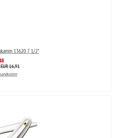
nkamm 13620 7 1/2"
48
: EUR 16,91
rsandkosten