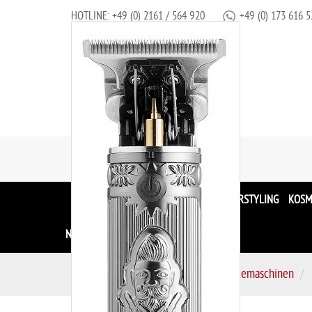
HOTLINE:
+49 (0) 2161 / 564 920
+49 (0) 173 616 5
ALLE MARKEN
PFLEGE
FARBE
HAARSTYLING
KOSM
NAHRUNGSERGÄNZUNG
S
Elektrogeräte
Haarschneidemaschinen
t
a