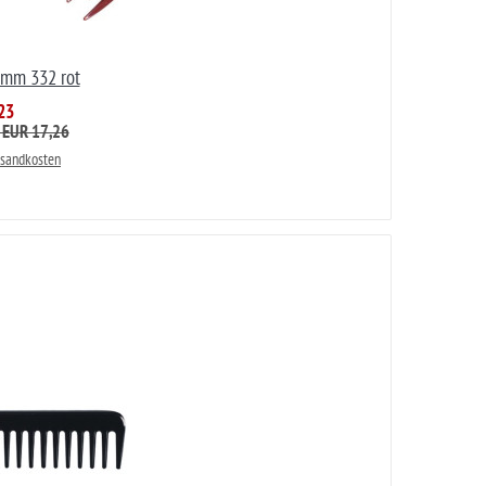
amm 332 rot
23
: EUR 17,26
rsandkosten