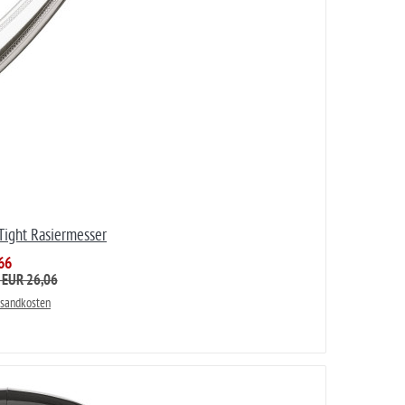
 Tight Rasiermesser
66
: EUR 26,06
rsandkosten