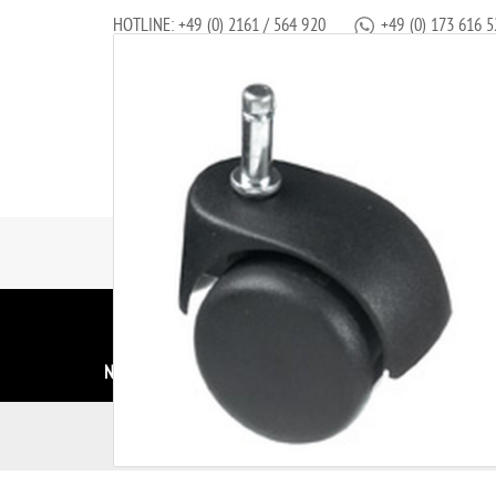
HOTLINE:
+49 (0) 2161 / 564 920
+49 (0) 173 616 5
ALLE MARKEN
PFLEGE
FARBE
HAARSTYLING
KOSM
NAHRUNGSERGÄNZUNG
S
Einrichtung
Hocker
Comair Ersatzrolle
t
a