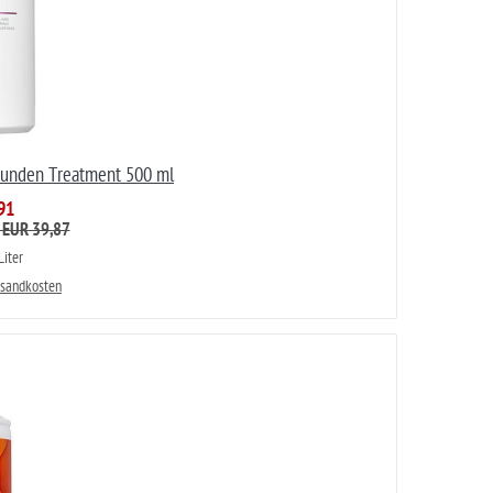
kunden Treatment 500 ml
91
: EUR 39,87
iter
rsandkosten