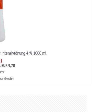
r Intensivtönung 4 % 1000 ml
21
: EUR 9,70
iter
rsandkosten