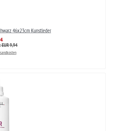
chwarz 46x23cm Kunstleder
94
: EUR 9,94
rsandkosten