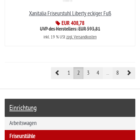
Xanitalia Friseurstuhl Liberty eckiger Fuß
EUR 408,78
UVP des Herstellers: EUR 593,81
inkl. 19 % USt
zzgl. Versandkosten
Prev
Nex
1
2
3
4
...
8
Einrichtung
Arbeitswagen
Friseurstühle