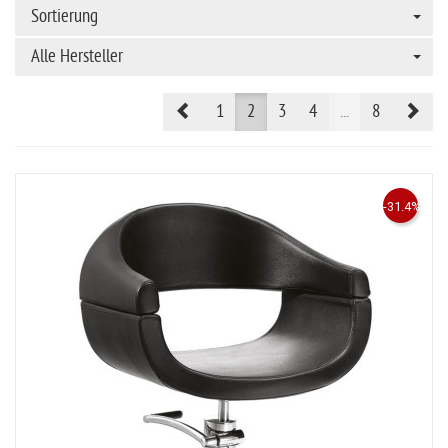
Sortierung
Alle Hersteller
Prev
Nex
1
2
3
4
...
8
-31.4%