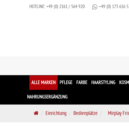
HOTLINE:
+49 (0) 2161 / 564 920
+49 (0) 173 616 5
ALLE MARKEN
PFLEGE
FARBE
HAARSTYLING
KOSM
NAHRUNGSERGÄNZUNG
S
Einrichtung
Bedienplätze
Mirplay Fr
t
a