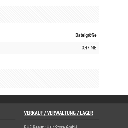
Dateigröße
0.47 MB
VERKAUF / VERWALTUNG / LAGER
BHS Beauty Hair Store GmbH