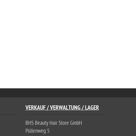
VERKAUF / VERWALTUNG / LAGER
BHS Beauty Hair Store GmbH
Püllenweg 5