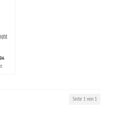
ight
,06
en
Seite 1 von 1