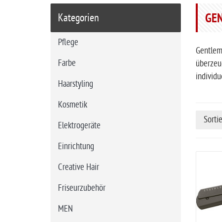
r
GE
Kategorien
t
s
Pflege
e
Gentlem
i
Farbe
überzeug
t
individu
Haarstyling
e
Kosmetik
Sorti
Elektrogeräte
Einrichtung
Creative Hair
Friseurzubehör
MEN