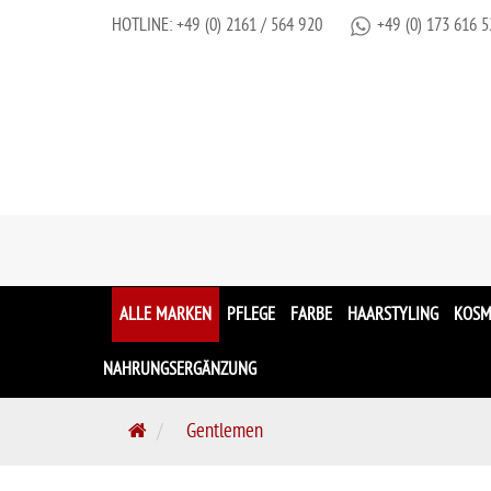
HOTLINE:
+49 (0) 2161 / 564 920
+49 (0) 173 616 5
ALLE MARKEN
PFLEGE
FARBE
HAARSTYLING
KOSM
NAHRUNGSERGÄNZUNG
S
Gentlemen
t
a